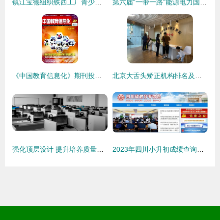
镇江宝德组织铁西工厂青少年质量教育公开课 宝马车间的启蒙课堂
第六届“一带一路”能源电力国际高级研修班在北航开班，聚焦现代循环-能源数字化培育国际人才
《中国教育信息化》期刊投稿全面指南 编辑部邮箱、地址、版面费与代发表解析
北京大舌头矫正机构排名及专业服务解析
强化顶层设计 提升培养质量——国家职业教育指导咨询委员会正式成立
2023年四川小升初成绩查询指南 时间、入口与教育信息咨询