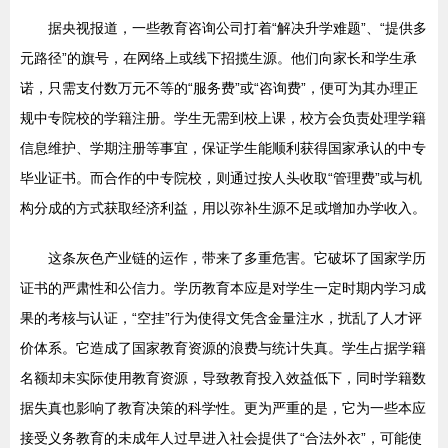
据央视报道，一些教育咨询公司打着“解决升学难题”、“提供多
元路径”的旗号，在网络上或线下招揽生源。他们向家长和学生承
诺，只需支付数万元不等的“服务费”或“咨询费”，便可为其办理正
规中专院校的学籍注册。学生无需到校上课，校方会负责处理学籍
信息维护、学期注册等事宜，保证学生能顺利获得国家承认的中专
毕业证书。而合作的中专院校，则通过按人头收取“管理费”或与机
构分成的方式获取经济利益，用以弥补生源不足或增加办学收入。
这条灰色产业链的运作，带来了多重危害。它破坏了国家学历
证书的严肃性和公信力。学历教育本应是对学生一定时期内学习成
果的考核与认证，“空挂”行为使得文凭含金量注水，扰乱了人才评
价体系。它造成了国家教育资源的浪费与统计失真。学生占据学籍
名额却未实际使用教育资源，导致教育投入效益低下，同时学籍数
据失真也影响了教育决策的科学性。更为严重的是，它为一些本应
接受义务教育的未成年人过早进入社会提供了“合法外衣”，可能使